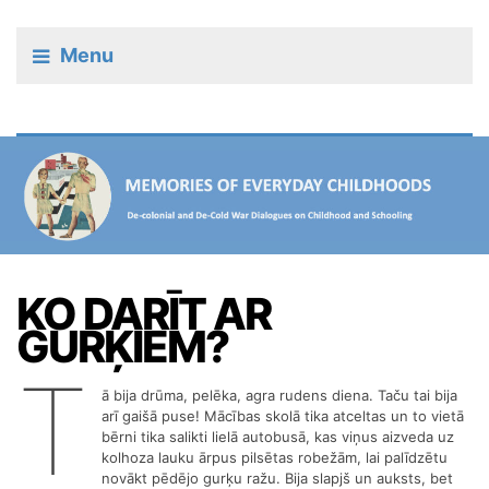
Menu
KO DARĪT AR
GURĶIEM?
T
ā bija drūma, pelēka, agra rudens diena. Taču tai bija
arī gaišā puse! Mācības skolā tika atceltas un to vietā
bērni tika salikti lielā autobusā, kas viņus aizveda uz
kolhoza lauku ārpus pilsētas robežām, lai palīdzētu
novākt pēdējo gurķu ražu. Bija slapjš un auksts, bet