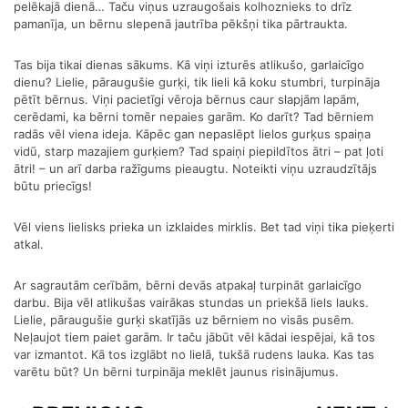
pelēkajā dienā… Taču viņus uzraugošais kolhoznieks to drīz
pamanīja, un bērnu slepenā jautrība pēkšņi tika pārtraukta.
Tas bija tikai dienas sākums. Kā viņi izturēs atlikušo, garlaicīgo
dienu? Lielie, pāraugušie gurķi, tik lieli kā koku stumbri, turpināja
pētīt bērnus. Viņi pacietīgi vēroja bērnus caur slapjām lapām,
cerēdami, ka bērni tomēr nepaies garām. Ko darīt? Tad bērniem
radās vēl viena ideja. Kāpēc gan nepaslēpt lielos gurķus spaiņa
vidū, starp mazajiem gurķiem? Tad spaiņi piepildītos ātri – pat ļoti
ātri! – un arī darba ražīgums pieaugtu. Noteikti viņu uzraudzītājs
būtu priecīgs!
Vēl viens lielisks prieka un izklaides mirklis. Bet tad viņi tika pieķerti
atkal.
Ar sagrautām cerībām, bērni devās atpakaļ turpināt garlaicīgo
darbu. Bija vēl atlikušas vairākas stundas un priekšā liels lauks.
Lielie, pāraugušie gurķi skatījās uz bērniem no visās pusēm.
Neļaujot tiem paiet garām. Ir taču jābūt vēl kādai iespējai, kā tos
var izmantot. Kā tos izglābt no lielā, tukšā rudens lauka. Kas tas
varētu būt? Un bērni turpināja meklēt jaunus risinājumus.