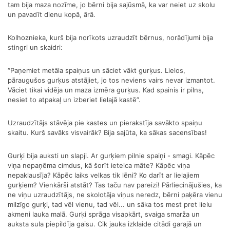
tam bija maza nozīme, jo bērni bija sajūsmā, ka var neiet uz skolu
un pavadīt dienu kopā, ārā.
Kolhoznieka, kurš bija norīkots uzraudzīt bērnus, norādījumi bija
stingri un skaidri:
“Paņemiet metāla spaiņus un sāciet vākt gurķus. Lielos,
pāraugušos gurķus atstājiet, jo tos neviens vairs nevar izmantot.
Vāciet tikai vidēja un maza izmēra gurķus. Kad spainis ir pilns,
nesiet to atpakaļ un izberiet lielajā kastē”.
Uzraudzītājs stāvēja pie kastes un pierakstīja savākto spaiņu
skaitu. Kurš savāks visvairāk? Bija sajūta, ka sākas sacensības!
Gurķi bija auksti un slapji. Ar gurķiem pilnie spaiņi - smagi. Kāpēc
viņa nepaņēma cimdus, kā šorīt ieteica māte? Kāpēc viņa
nepaklausīja? Kāpēc laiks velkas tik lēni? Ko darīt ar lielajiem
gurķiem? Vienkārši atstāt? Tas taču nav pareizi! Pārliecinājušies, ka
ne viņu uzraudzītājs, ne skolotāja viņus neredz, bērni paķēra vienu
milzīgo gurķi, tad vēl vienu, tad vēl... un sāka tos mest pret lielu
akmeni lauka malā. Gurķi sprāga visapkārt, svaiga smarža un
auksta sula piepildīja gaisu. Cik jauka izklaide citādi garajā un