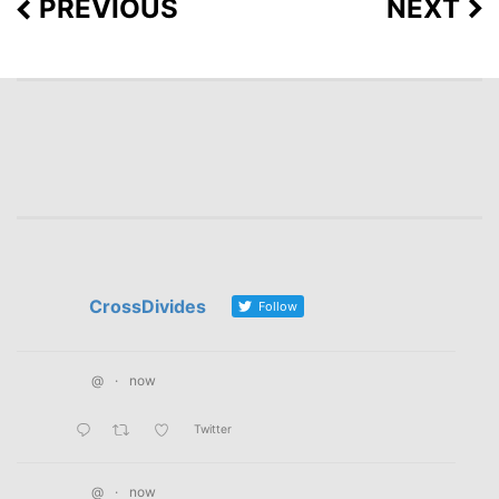
PREVIOUS
NEXT
CrossDivides
Follow
@
·
now
Twitter
@
·
now