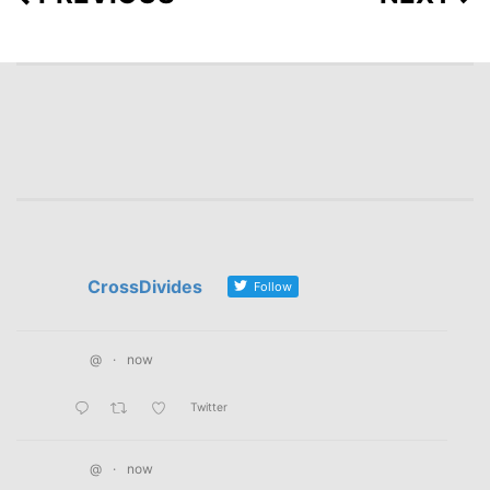
CrossDivides
Follow
@
·
now
Twitter
@
·
now