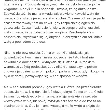
trzyma watę. Próbowała jej używać, ale nie było to szczególnie
wygodne. Kiedyś kupiła podpaski i uznała, że są dużo lepsze.
Zauważyła też, że mama wkłada zakrwawione kawałki waty do
pieca, który wtedy jeszcze stał w kuchni. Czasem od razu je paliła,
czasem zostawały tam do chwili, gdy rozpalało się ogień do
gotowania. Czasami zdarzało jej się wyciągnąć brudny kawałek
waty z pieca, żeby zobaczyć, jak wygląda. Zaschnięta krew
brunatniała i wydawała się jej ohydna. Z obrzydzeniem odkładała
watę z powrotem do pieca.
Nikomu nie powiedziała, że ma okres. Nie wiedziała, jak
powiedzieć o tym mamie i miała poczucie, że tato i brat nie
powinni się dowiedzieć. Wymykała się z łazienki, ukradkiem
wynosząc zużytą podpaskę, żeby nikt nie zauważył, a potem
chowała ją gdzieś w swoim pokoju i paliła w piecu, gdy nikogo nie
było w domu, pozbywając się w ten sposób dowodów.
Ale w ten sobotni poranek, gdy wstała z łóżka, na prześcieradle
zobaczyła krew. Nie dało się już dłużej ukryć, że ma okres. Czuła,
że musi powiedzieć o tym mamie, a wizja wyjawienia sekretu
wywoływała w niej niepokój. Włożyła prześcieradło do kosza na
brudne ubrania. Gdy jej mama wstała, a może wróciła skądś do