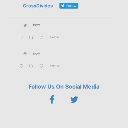
CrossDivides
Follow
@
·
now
Twitter
@
·
now
Twitter
Follow Us On Social Media