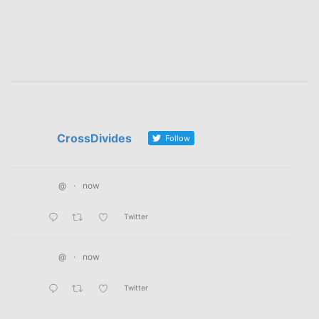
CrossDivides
Follow
@
·
now
Twitter
@
·
now
Twitter