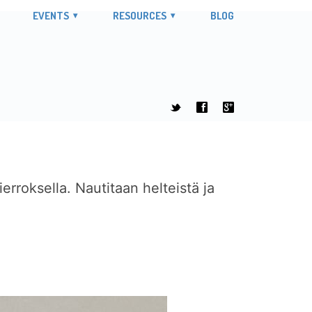
EVENTS
RESOURCES
BLOG
t
f
g
erroksella. Nautitaan helteistä ja