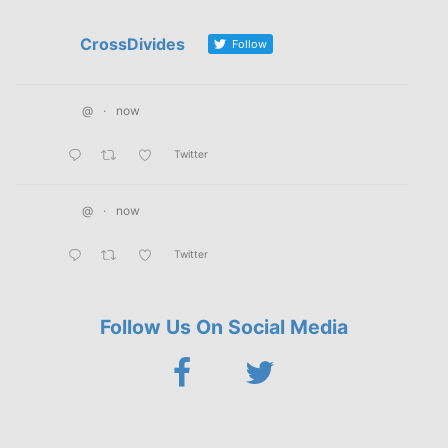
CrossDivides
Follow
@
·
now
Twitter
@
·
now
Twitter
Follow Us On Social Media