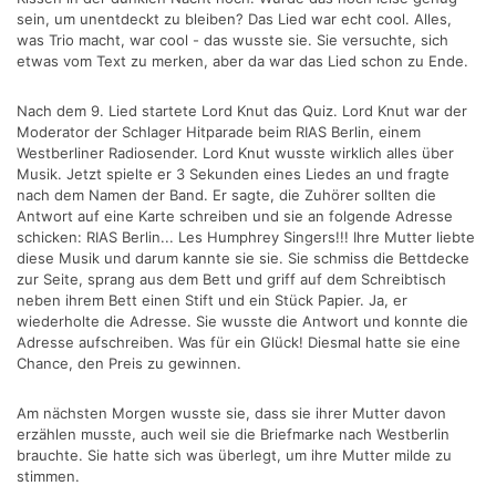
sein, um unentdeckt zu bleiben? Das Lied war echt cool. Alles,
was Trio macht, war cool - das wusste sie. Sie versuchte, sich
etwas vom Text zu merken, aber da war das Lied schon zu Ende.
Nach dem 9. Lied startete Lord Knut das Quiz. Lord Knut war der
Moderator der Schlager Hitparade beim RIAS Berlin, einem
Westberliner Radiosender. Lord Knut wusste wirklich alles über
Musik. Jetzt spielte er 3 Sekunden eines Liedes an und fragte
nach dem Namen der Band. Er sagte, die Zuhörer sollten die
Antwort auf eine Karte schreiben und sie an folgende Adresse
schicken: RIAS Berlin... Les Humphrey Singers!!! Ihre Mutter liebte
diese Musik und darum kannte sie sie. Sie schmiss die Bettdecke
zur Seite, sprang aus dem Bett und griff auf dem Schreibtisch
neben ihrem Bett einen Stift und ein Stück Papier. Ja, er
wiederholte die Adresse. Sie wusste die Antwort und konnte die
Adresse aufschreiben. Was für ein Glück! Diesmal hatte sie eine
Chance, den Preis zu gewinnen.
Am nächsten Morgen wusste sie, dass sie ihrer Mutter davon
erzählen musste, auch weil sie die Briefmarke nach Westberlin
brauchte. Sie hatte sich was überlegt, um ihre Mutter milde zu
stimmen.