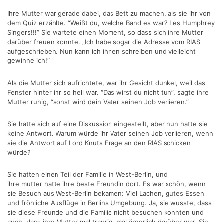
Ihre Mutter war gerade dabei, das Bett zu machen, als sie ihr von
dem Quiz erzählte. “Weißt du, welche Band es war? Les Humphrey
Singers!!!” Sie wartete einen Moment, so dass sich ihre Mutter
darüber freuen konnte. „Ich habe sogar die Adresse vom RIAS
aufgeschrieben. Nun kann ich ihnen schreiben und vielleicht
gewinne ich!“
Als die Mutter sich aufrichtete, war ihr Gesicht dunkel, weil das
Fenster hinter ihr so hell war. “Das wirst du nicht tun”, sagte ihre
Mutter ruhig, “sonst wird dein Vater seinen Job verlieren.”
Sie hatte sich auf eine Diskussion eingestellt, aber nun hatte sie
keine Antwort. Warum würde ihr Vater seinen Job verlieren, wenn
sie die Antwort auf Lord Knuts Frage an den RIAS schicken
würde?
Sie hatten einen Teil der Familie in West-Berlin, und
ihre mutter hatte ihre beste Freundin dort. Es war schön, wenn
sie Besuch aus West-Berlin bekamen: Viel Lachen, gutes Essen
und fröhliche Ausflüge in Berlins Umgebung. Ja, sie wusste, dass
sie diese Freunde und die Familie nicht besuchen konnten und
auch, dass ihre Mutter mal traurig, mal ärgerlich darüber war. Sie